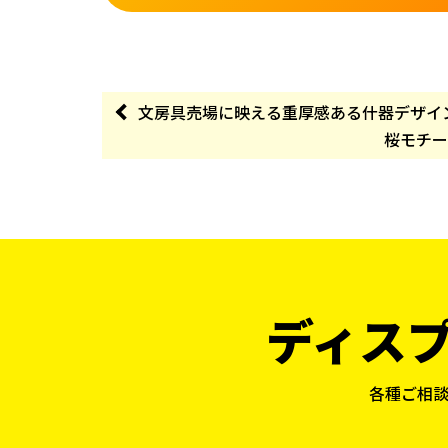
文房具売場に映える重厚感ある什器デザイ
桜モチー
ディス
各種ご相