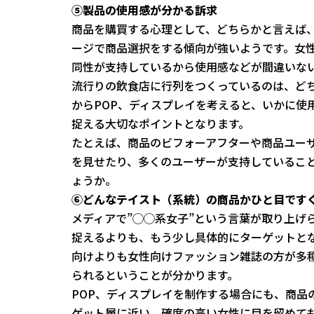
⑤製品の使用感が分かる訴求
商品を購買する心理として、どちらかと言えば
ージで商品選択をする傾向が強いようです。女性
同性が支持しているから使用感などが間違いな
流行りの飲食店に行列をつくっているのは、ど
からPOP、ディスプレイを考えると、いかに使
捉える大切なポイントとなります。
たとえば、商品のビフォーアフターや商品ユーザ
を見せたり、多くのユーザーが支持しているこ
ょうか。
⑥どんなテイスト（系統）の商品かひと目です
メディアで”◯◯系女子”という言葉が取り上げ
捉えるよりも、もう少し具体的にターゲットとな
向けよりも女性向けファッション雑誌の方が多
られるということが分かります。
POP、ディスプレイを制作する場合にも、商品
ゲット層に近い、確度の高い女性に目を留めて