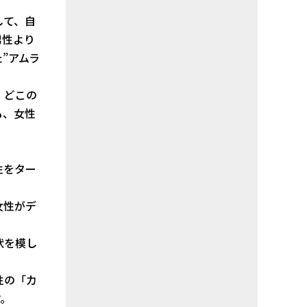
して、自
男性より
”アムラ
、どこの
も、女性
性をター
女性がデ
状を模し
性の「カ
す。