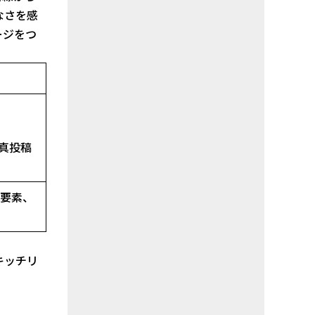
なさを感
ージをつ
真投稿
ン要素、
キッチリ