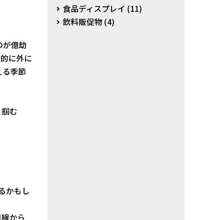
食品ディスプレイ
(11)
飲料販促物
(4)
のが億劫
極的に外に
える季節
と掴む
るかもし
目線から