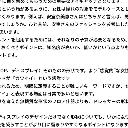
イに目を留めてもらうための重要なアイキャッチとなります。
るという話があるように、女性は憧れの対象をモデルケースと
よくあります。例えば、安室奈美恵さんはどちらかと言えば、
いでしょうか。ひと昔前、安室さんのファッションを参考にした
思います。
レントを起用するためには、それなりの予算が必要となるため
ておくべきポイントは、知名度が高いか、低いかという点より
ントです。
OP、ディスプレイ）そのものの形状です。より”感覚的”な女
ードが「カワイイ」という感覚です。
われるため、明確に定義することが難しいキーワードですが、
イイ」と表現する場面は日常で多いと思います。
けを考えた無機質な形状のフロア什器よりも、ドレッサーの形
ディスプレイのデザインだけでなく形状についても、いかに女
夫を凝らすことがより目に留まりやすくなるポイントになりま