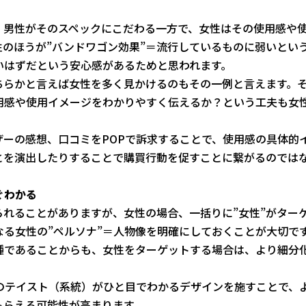
、男性がそのスペックにこだわる一方で、女性はその使用感や
のほうが”バンドワゴン効果”＝流行しているものに弱いとい
いはずだという安心感があるためと思われます。
ちらかと言えば女性を多く見かけるのもその一例と言えます。
用感や使用イメージをわかりやすく伝えるか？という工夫も女
ーの感想、口コミをPOPで訴求することで、使用感の具体的
とを演出したりすることで購買行動を促すことに繋がるのでは
ぐわかる
られることがありますが、女性の場合、一括りに”女性”がター
る女性の”ペルソナ”＝人物像を明確にしておくことが大切で
種であることからも、女性をターゲットする場合は、より細分
のテイスト（系統）がひと目でわかるデザインを施すことで、
もらえる可能性が高まります。