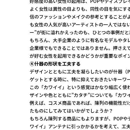
好感度の高い女性の起用は、POPやディスプレ
よく女性は異性の目よりも、同性の目を気にす
信のファッションやメイクの参考とすることが
も女性の人気が高いアーティストの一人ではな
ー”が街に溢れかえったのも、ひとつの事例だと
もちろん、大手企業のように有名なモデルやタ
企業様でもできることではありません。押さえ
が好む女性を起用できるかどうかが重要なポイ
④什器の形状を工夫する
デザインとともに工夫を凝らしたいのが什器（P
ゲットとする時に、特に抑えておきたいキーワ
この「カワイイ」という感覚はかなり幅広く使
ザインや色とともに”カタチ”についても「カワ
例えば、コスメ商品であれば、陳列の機能性だ
たものにしてみてはいかがでしょうか？
もちろん陳列する商品にもよりますが、POPや
ワイイ」アンテナに引っかかるかを考えて、工