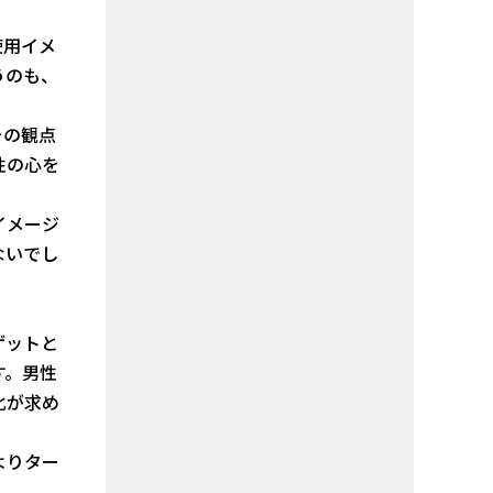
使用イメ
うのも、
その観点
性の心を
イメージ
ないでし
ゲットと
す。男性
化が求め
よりター